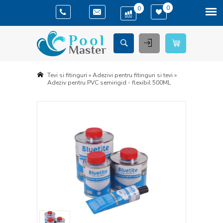
(
)
(
)
0
0
Tevi si fitinguri
»
Adezivi pentru fitinguri si tevi
»
Adeziv pentru PVC semirigid - flexibil 500ML