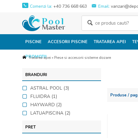
Comenzi la:
+40 736 668 663
Email:
vanzari@depoz
PISCINE
ACCESORII PISCINE
TRATAREA APEI
TE
PROMOTII
Tratarea apei
»
Piese si accesorii sisteme dozare
BRANDURI
ASTRAL POOL (3)
Produse / pag
FLUIDRA (1)
HAYWARD (2)
LATUAPISCINA (2)
PRET