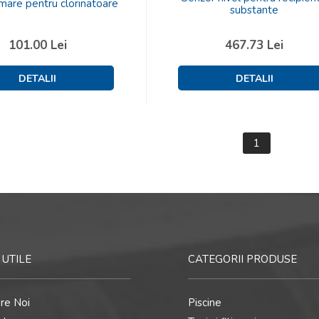
mare pentru clorinatoare
substante
101.00
Lei
467.73
Lei
1
 UTILE
CATEGORII PRODUSE
re Noi
Piscine