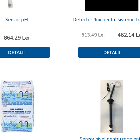
Senzor pH
Detector flux pentru sisteme tr
462.14
L
513.49
Lei
864.29
Lei
Senzor nivel pentru recipien