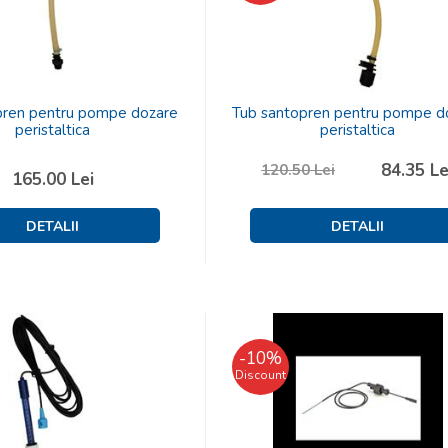
pren pentru pompe dozare
Tub santopren pentru pompe d
peristaltica
peristaltica
84.35
Le
120.50
Lei
165.00
Lei
-
10
%
Discount