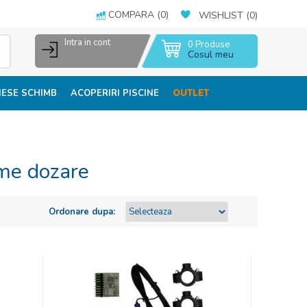
COMPARA
(
0
)
WISHLIST
(
0
)
Intra in cont
0
Produse
Cosul meu
IESE SCHIMB
ACOPERIRI PISCINE
OUTLET
eme dozare
Ordonare dupa: