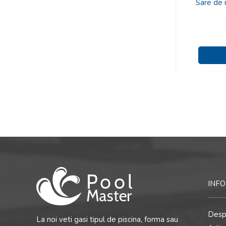
Sare de 
INFO
Desp
La noi veti gasi tipul de piscina, forma sau