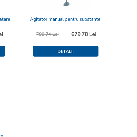
atare
Agitator manual pentru substante
ei
679.78
Lei
799.74
Lei
te