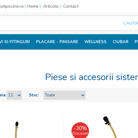
itpiscine.ro
|
Home
|
Articole
|
Contact
VI SI FITINGURI
PLACARE - FINISARE
WELLNESS
CIUBAR
P
Piese si accesorii sist
ina:
Stoc:
-
30
%
Discount