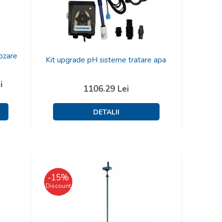
ozare
Kit upgrade pH sisteme tratare apa
i
1106.29
Lei
-
15
%
Discount