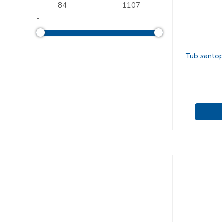
-
Tub santo