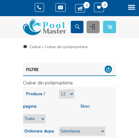
(
)
(
)
0
0
Ciubar
»
Ciubar din polipropilena
FILTRE
Ciubar din polipropilena
Produse /
pagina:
Stoc:
Ordonare dupa: