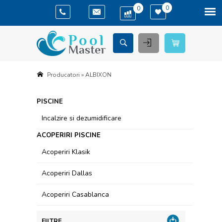
(
)
(
)
0
0
Producatori
»
ALBIXON
PISCINE
Incalzire si dezumidificare
ACOPERIRI PISCINE
Acoperiri Klasik
Acoperiri Dallas
Acoperiri Casablanca
FILTRE